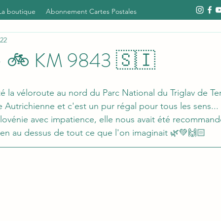
La boutique
Abonnement Cartes Postales
022
 - 🚲 KM 9843 🇸🇮
la véloroute au nord du Parc National du Triglav de Terv
re Autrichienne et c'est un pur régal pour tous les sens...
lovénie avec impatience, elle nous avait été recommandé
bien au dessus de tout ce que l'on imaginait 🌿💚🙌🏻