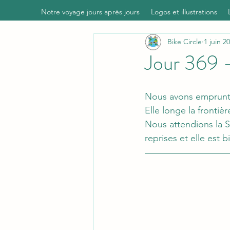
Notre voyage jours après jours
Logos et illustrations
Bike Circle
1 juin 2
Jour 369
Nous avons emprunté 
Elle longe la frontiè
Nous attendions la S
reprises et elle est 