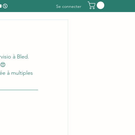
Se connecter
isio à Bled. 
 😍
e à multiples 