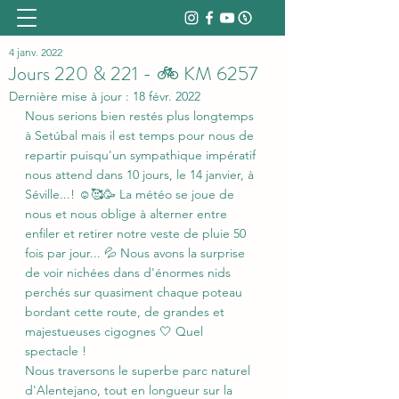
4 janv. 2022
Jours 220 & 221 - 🚲 KM 6257
Dernière mise à jour :
18 févr. 2022
Nous serions bien restés plus longtemps 
à Setúbal mais il est temps pour nous de 
repartir puisqu'un sympathique impératif 
nous attend dans 10 jours, le 14 janvier, à 
Séville...! ☺️🥰🥳 La météo se joue de 
nous et nous oblige à alterner entre 
enfiler et retirer notre veste de pluie 50 
fois par jour... 💦 Nous avons la surprise 
de voir nichées dans d'énormes nids 
perchés sur quasiment chaque poteau 
bordant cette route, de grandes et 
majestueuses cigognes 🤍 Quel 
spectacle ! 
Nous traversons le superbe parc naturel 
d'Alentejano, tout en longueur sur la 