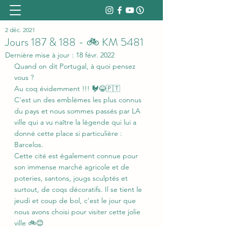
2 déc. 2021
Jours 187 & 188 - 🚲 KM 5481
Dernière mise à jour :
18 févr. 2022
Quand on dit Portugal, à quoi pensez 
vous ?
Au coq évidemment !!! 🐓😂🇵🇹
C'est un des emblèmes les plus connus 
du pays et nous sommes passés par LA 
ville qui a vu naître la légende qui lui a 
donné cette place si particulière : 
Barcelos. 
Cette cité est également connue pour 
son immense marché agricole et de 
poteries, santons, jougs sculptés et 
surtout, de coqs décoratifs. Il se tient le 
jeudi et coup de bol, c'est le jour que 
nous avons choisi pour visiter cette jolie 
ville 🚲😊