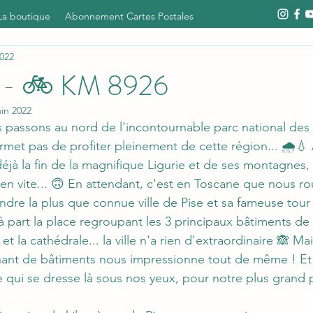
La boutique
Abonnement Cartes Postales
2022
1 - 🚲 KM 8926
uin 2022
met pas de profiter pleinement de cette région... 🌧️💧 
déjà la fin de la magnifique Ligurie et de ses montagnes,
en vite... 🙃 En attendant, c'est en Toscane que nous ro
ndre la plus que connue ville de Pise et sa fameuse tou
 part la place regroupant les 3 principaux bâtiments de la 
 et la cathédrale... la ville n'a rien d'extraordinaire 🙈 Ma
nt de bâtiments nous impressionne tout de même ! Et c
e qui se dresse là sous nos yeux, pour notre plus grand p