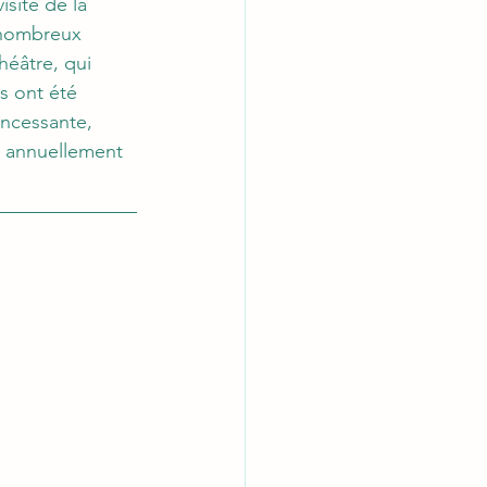
site de la 
e nombreux 
éâtre, qui 
s ont été 
incessante, 
t annuellement 