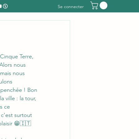
Se connecter
Alors nous 
 mais nous 
ulons 
r penchée ! Bon 
ville : la tour, 
is ce 
'est surtout 
laisir 😁🇮🇹