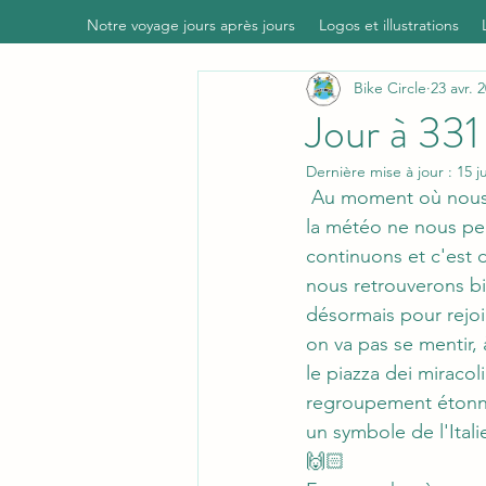
Notre voyage jours après jours
Logos et illustrations
Bike Circle
23 avr. 
Jour à 33
Dernière mise à jour :
15 j
 Au moment où nous passons au nord de l'incontournable parc national des Cinque Terre, 
la météo ne nous per
continuons et c'est 
nous retrouverons bi
désormais pour rejoi
on va pas se mentir, à
le piazza dei miracoli
regroupement étonna
un symbole de l'Itali
🙌🏻