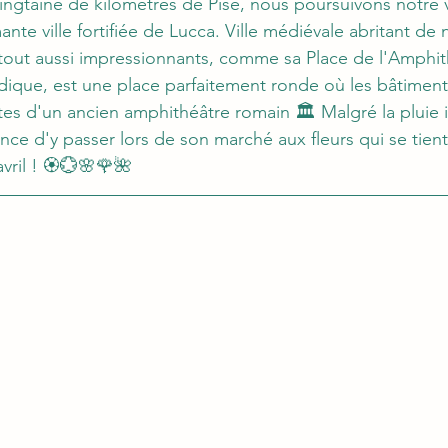
ingtaine de kilomètres de Pise, nous poursuivons notre vi
nte ville fortifiée de Lucca. Ville médiévale abritant d
out aussi impressionnants, comme sa Place de l'Amphith
ique, est une place parfaitement ronde où les bâtiment
stes d'un ancien amphithéâtre romain 🏛️ Malgré la pluie 
nce d'y passer lors de son marché aux fleurs qui se tien
vril ! 🏵️💮🌸🌹🌺