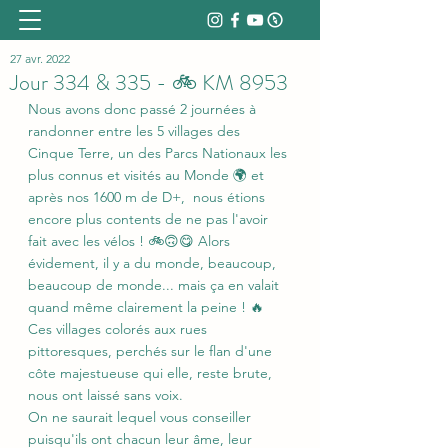
27 avr. 2022
Jour 334 & 335 - 🚲 KM 8953
Nous avons donc passé 2 journées à 
randonner entre les 5 villages des 
Cinque Terre, un des Parcs Nationaux les 
plus connus et visités au Monde 🌍 et 
après nos 1600 m de D+,  nous étions 
encore plus contents de ne pas l'avoir 
fait avec les vélos ! 🚲🙃😋 Alors 
évidement, il y a du monde, beaucoup, 
beaucoup de monde... mais ça en valait 
quand même clairement la peine ! 🔥
Ces villages colorés aux rues 
pittoresques, perchés sur le flan d'une 
côte majestueuse qui elle, reste brute, 
nous ont laissé sans voix. 
On ne saurait lequel vous conseiller 
puisqu'ils ont chacun leur âme, leur 