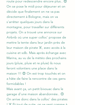
route pour redescendre encore plus.. 😍 
On se pose le midi pour déjeuner et on 
décide que finalement on ne va pas 
directement à Bologne, mais on va 
s'arrêter quelques jours dans la 
montagne, pour travailler sur différents 
projets. On a trouvé une annonce sur 
Airbnb où une super colloc' propose de 
mettre la tente dans leur jardin près de 
leur maison de pirate ☠️, avec accès à la 
cuisine et sdb. Mais après échange avec 
Marina, au vu de la météo des prochains 
jours (pluie, pluie et re pluie) ils nous 
feront volontiers une place dans la 
maison !!! 😍 On est trop touchés et on 
a hâte de faire la rencontre de ces gens 
formidables !
Mais avant ça, un petit bivouac dans le 
garage d'une maison abandonnée.. 🙃
On arrive donc dans la colloc' des pirates 
! ☠️ Et tout de suite, on se sent comme à 