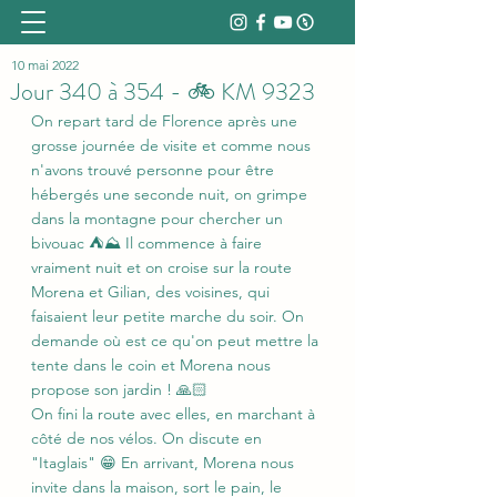
10 mai 2022
Jour 340 à 354 - 🚲 KM 9323
On repart tard de Florence après une 
grosse journée de visite et comme nous 
n'avons trouvé personne pour être 
hébergés une seconde nuit, on grimpe 
dans la montagne pour chercher un 
bivouac ⛺⛰️ Il commence à faire 
vraiment nuit et on croise sur la route 
Morena et Gilian, des voisines, qui 
faisaient leur petite marche du soir. On 
demande où est ce qu'on peut mettre la 
tente dans le coin et Morena nous 
propose son jardin ! 🙏🏻
On fini la route avec elles, en marchant à 
côté de nos vélos. On discute en 
"Itaglais" 😁 En arrivant, Morena nous 
invite dans la maison, sort le pain, le 