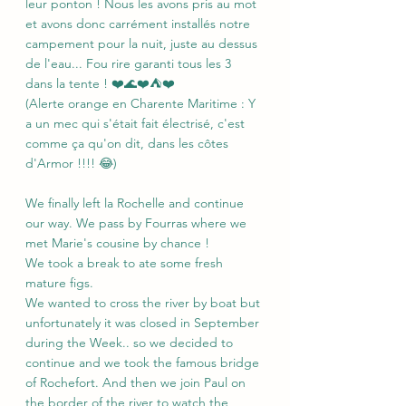
leur ponton ! Nous les avons pris au mot 
et avons donc carrément installés notre 
campement pour la nuit, juste au dessus 
de l'eau... Fou rire garanti tous les 3 
dans la tente ! ❤️🌊❤️⛺❤️
(Alerte orange en Charente Maritime : Y 
a un mec qui s'était fait électrisé, c'est 
comme ça qu'on dit, dans les côtes 
d'Armor !!!! 😂)
We finally left la Rochelle and continue 
our way. We pass by Fourras where we 
met Marie's cousine by chance !
We took a break to ate some fresh 
mature figs. 
We wanted to cross the river by boat but 
unfortunately it was closed in September 
during the Week.. so we decided to 
continue and we took the famous bridge 
of Rochefort. And then we join Paul on 
the border of the river to watch the 