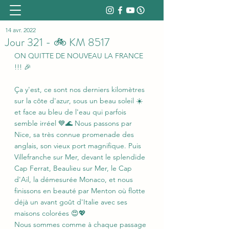
14 avr. 2022
Jour 321 - 🚲 KM 8517
ON QUITTE DE NOUVEAU LA FRANCE 
!!! 🎉
Ça y'est, ce sont nos derniers kilomètres 
sur la côte d'azur, sous un beau soleil ☀️ 
et face au bleu de l'eau qui parfois 
semble irréel 💙🌊 Nous passons par 
Nice, sa très connue promenade des 
anglais, son vieux port magnifique. Puis 
Villefranche sur Mer, devant le splendide 
Cap Ferrat, Beaulieu sur Mer, le Cap 
d'Ail, la démesurée Monaco, et nous 
finissons en beauté par Menton où flotte 
déjà un avant goût d'Italie avec ses 
maisons colorées 😍💖
Nous sommes comme à chaque passage 