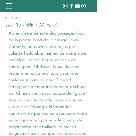
14 juin 2021
Jour 17- 🚲 KM 584
Après s'être delecté des paysages fous 
de la pointe nord de la presqu'île du 
Cotentin, nous avons été reçus par 
Juliette l'adorable maman de notre amie 
mathilde , et son boute-en-train de 
compagnon, Christian. Nous devions 
rester une nuit..nous nous y sommes 
finalement installés pour 2 jours ! 
Arraignées de mer fraichement pêchees 
par Christian au repas, coupe de "glace" 
face au couché de soleil avec en prime 
vue sur les îles anglo Normandes.. 
comment ne pas vouloir poursuivre notre 
séjour quand en prime le lendemain le 
programme était ballade en mer et 
baignade ! Sans compter les discussions 