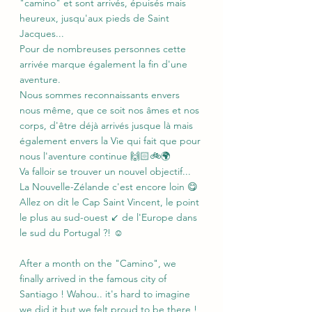
"camino" et sont arrivés, épuisés mais 
heureux, jusqu'aux pieds de Saint 
Jacques...
Pour de nombreuses personnes cette 
arrivée marque également la fin d'une 
aventure. 
Nous sommes reconnaissants envers 
nous même, que ce soit nos âmes et nos 
corps, d'être déjà arrivés jusque là mais 
également envers la Vie qui fait que pour 
nous l'aventure continue 🙌🏻🚲🌍
Va falloir se trouver un nouvel objectif... 
La Nouvelle-Zélande c'est encore loin 😋
Allez on dit le Cap Saint Vincent, le point 
le plus au sud-ouest ↙️ de l'Europe dans 
le sud du Portugal ?! ☺️
After a month on the "Camino", we 
finally arrived in the famous city of 
Santiago ! Wahou.. it's hard to imagine 
we did it but we felt proud to be there ! 