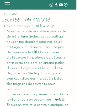
11 nov. 2021
Jour 166 - 🚲 KM 5118
Dernière mise à jour :
18 févr. 2022
Nous partons du monastère pour cette 
dernière ligne droite.. cet objectif qui 
nous anime depuis 4 semaines déjà : 
Santiago ou en français, Saint Jacques 
de Compostelle ! 🕍 Nous sommes 
tiraillés entre l'impatience de découvrir 
enfin cette cité dont on entend parler 
depuis si longtemps et la peur d'être 
déçus par le côté trop touristique et 
trop capitaliste des merdes à 2 balles 
des magasins de souvenirs pour 
pèlerins...
On arrive devant le panneau d'entrée de 
la ville, et déjà on se sent fiers ! ❤️💪🏻
Et puis on atteint le centre historique, on 