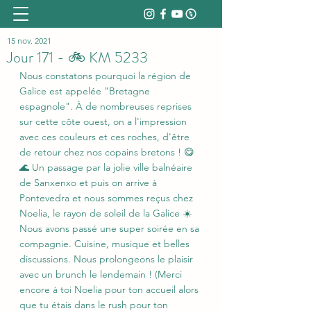
15 nov. 2021
Jour 171 - 🚲 KM 5233
Nous constatons pourquoi la région de 
Galice est appelée "Bretagne 
espagnole". À de nombreuses reprises 
sur cette côte ouest, on a l'impression 
avec ces couleurs et ces roches, d'être 
de retour chez nos copains bretons ! 😋
🌊 Un passage par la jolie ville balnéaire 
de Sanxenxo et puis on arrive à 
Pontevedra et nous sommes reçus chez 
Noelia, le rayon de soleil de la Galice ☀️ 
Nous avons passé une super soirée en sa 
compagnie. Cuisine, musique et belles 
discussions. Nous prolongeons le plaisir 
avec un brunch le lendemain ! (Merci 
encore à toi Noelia pour ton accueil alors 
que tu étais dans le rush pour ton 