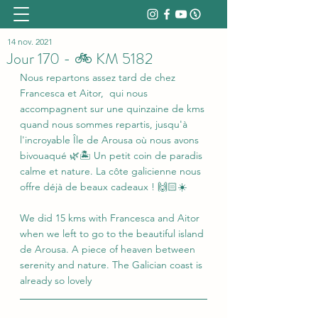
14 nov. 2021
Jour 170 - 🚲 KM 5182
Nous repartons assez tard de chez 
Francesca et Aitor,  qui nous 
accompagnent sur une quinzaine de kms 
quand nous sommes repartis, jusqu'à 
l'incroyable Île de Arousa où nous avons 
bivouaqué 🌿🏝️ Un petit coin de paradis 
calme et nature. La côte galicienne nous 
offre déjà de beaux cadeaux ! 🙌🏻☀️
We did 15 kms with Francesca and Aitor 
when we left to go to the beautiful island 
de Arousa. A piece of heaven between 
serenity and nature. The Galician coast is 
already so lovely