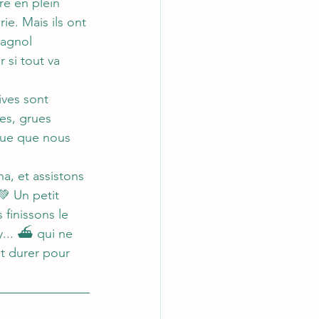
re en plein 
ie. Mais ils ont 
agnol 
 si tout va 
ives sont 
es, grues 
ique que nous 
a, et assistons 
💚 Un petit 
finissons le 
... ⛴️ qui ne 
it durer pour 