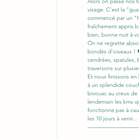
Alors on passe nos t
visage. C'est la "gua
commencé par un "Ho
fraîchement appris ba
bien, bonne nuit à vo
On ne regrette absolu
bondés d'oiseaux ! 
cendrées, spatules, 
traversons sur plusie
Et nous finissons en
à un splendide couché
bivouac au creux de 
lendemain les kms qu
fonctionne pas à caus
les 10 jours à venir...