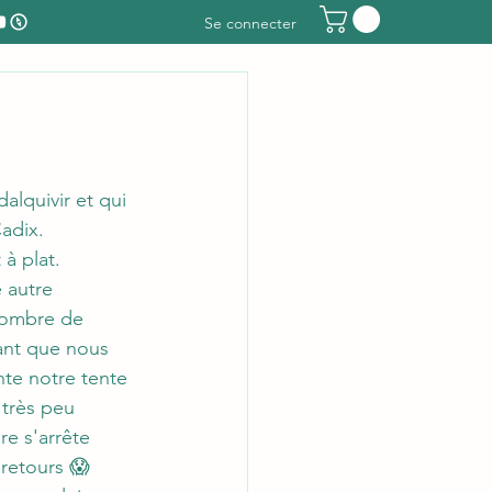
Se connecter
alquivir et qui 
Cadix. 
à plat. 
 autre 
nombre de 
tant que nous 
te notre tente 
 très peu 
re s'arrête 
 retours 😱 