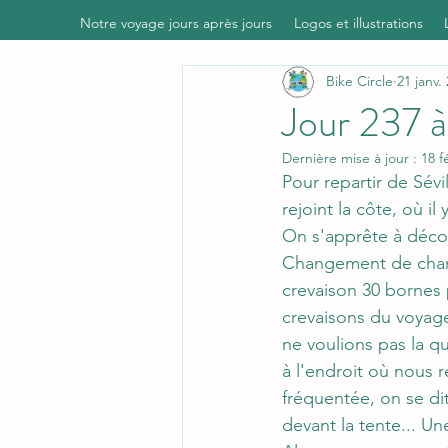
Notre voyage jours après jours
Logos et illustrations
Bike Circle
21 janv.
Jour 237 
Dernière mise à jour :
18 f
Pour repartir de Sévi
rejoint la côte, où il
On s'apprête à décoll
Changement de chambr
crevaison 30 bornes
crevaisons du voyage 
ne voulions pas la q
à l'endroit où nous r
fréquentée, on se dit
devant la tente... Un