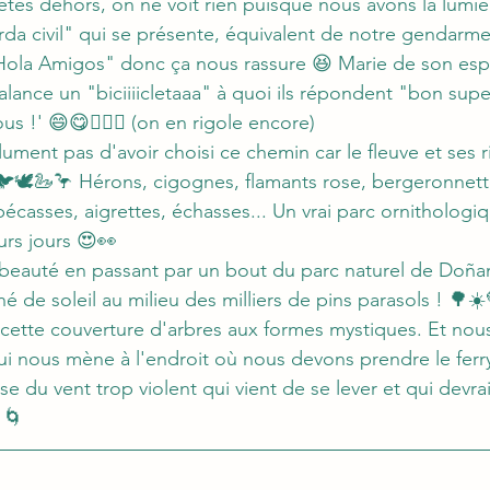
êtes dehors, on ne voit rien puisque nous avons la lumiè
rda civil" qui se présente, équivalent de notre gendarmer
la Amigos" donc ça nous rassure 😆 Marie de son esp
lance un "biciiiicletaaa" à quoi ils répondent "bon super
us !' 😄😋👌🏻🌛 (on en rigole encore)
ment pas d'avoir choisi ce chemin car le fleuve et ses r
🕊️🦢🦩 Hérons, cigognes, flamants rose, bergeronnett
bécasses, aigrettes, échasses... Un vrai parc ornitholog
urs jours 😍👀
 beauté en passant par un bout du parc naturel de Doñan
 de soleil au milieu des milliers de pins parasols ! 🌳☀️
cette couverture d'arbres aux formes mystiques. Et nous 
i nous mène à l'endroit où nous devons prendre le ferry
e du vent trop violent qui vient de se lever et qui devra
  🌀