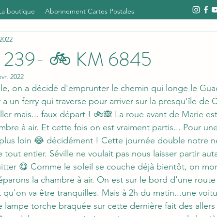
La boutique
Abonnement Cartes Postales
 2022
à 239- 🚲 KM 6845
évr. 2022
lle, on a décidé d'emprunter le chemin qui longe le Guad
 y a un ferry qui traverse pour arriver sur la presqu'île de 
er mais... faux départ ! 🚲🙈 La roue avant de Marie est 
e à air. Et cette fois on est vraiment partis... Pour une
 plus loin 😂 décidément ! Cette journée double notre 
tout entier. Séville ne voulait pas nous laisser partir au
uitter 😋 Comme le soleil se couche déjà bientôt, on mon
éparons la chambre à air. On est sur le bord d'une route
 qu'on va être tranquilles. Mais à 2h du matin...une voitu
e lampe torche braquée sur cette dernière fait des allers