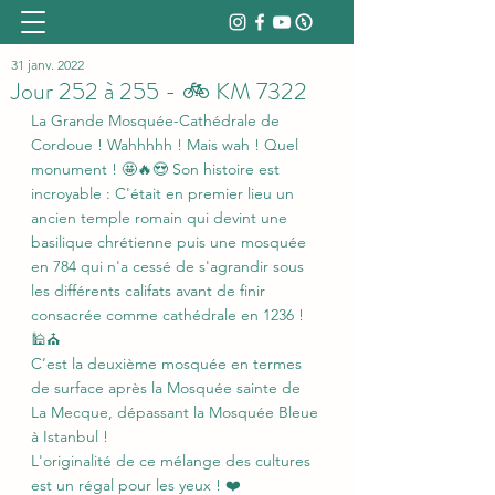
31 janv. 2022
Jour 252 à 255 - 🚲 KM 7322
La Grande Mosquée-Cathédrale de 
Cordoue ! Wahhhhh ! Mais wah ! Quel 
monument ! 🤩🔥😍 Son histoire est 
incroyable : C'était en premier lieu un 
ancien temple romain qui devint une 
basilique chrétienne puis une mosquée 
en 784 qui n'a cessé de s'agrandir sous 
les différents califats avant de finir 
consacrée comme cathédrale en 1236 ! 
🕌⛪
C’est la deuxième mosquée en termes 
de surface après la Mosquée sainte de 
La Mecque, dépassant la Mosquée Bleue 
à Istanbul !
L'originalité de ce mélange des cultures 
est un régal pour les yeux ! ❤️ 