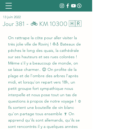
13 juin 2022
Jour 381 - 🚲 KM 10300 🇭🇷
On rattrape la côte pour aller visiter la 
très jolie ville de Rovinj ! ⛵⚓ Bateaux de 
pêches le long des quais, la cathédrale 
sur ses hauteurs et ses rues colorées ! 
Même s'il y a beaucoup de monde, on 
se laisse charmer.. 😌 On profite de la 
plage et de l'ombre des arbres l'après 
midi, et lorsqu'on repart vers 18h, un 
petit groupe fort sympathique nous 
interpelle et nous pose tout un tas de 
questions à propos de notre voyage ! ☺️ 
Ils sortent une bouteille de vin blanc 
qu'on partage tous ensemble 🍷 On 
apprend qu'ils sont allemands, qu'ils se 
sont rencontrés il y a quelques années 