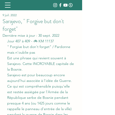
9 juil. 2022
Sarajevo, " Forgive but don't
forget"
Dernière mise à jour :
30 sept. 2022
Jour 407 à 409 - 🚲 KM 11137
" Forgive but don't forget" / Pardonne 
mais n'oublie pas
Est une phrase qui revient souvent à 
Sarajevo. Cette INCROYABLE capitale de 
la Bosnie. 
Sarajevo est pour beaucoup encore 
aujourd'hui associée à l'idée de Guerre. 
Ce qui est compréhensible puisqu'elle 
est restée assiégée par l'Armée de la 
République serbe de Bosnie pendant 
presque 4 ans (ou 1425 jours comme le 
rappelle le panneau d'entrée de la ville) 
pendant la guerre de Bosnie dans les 