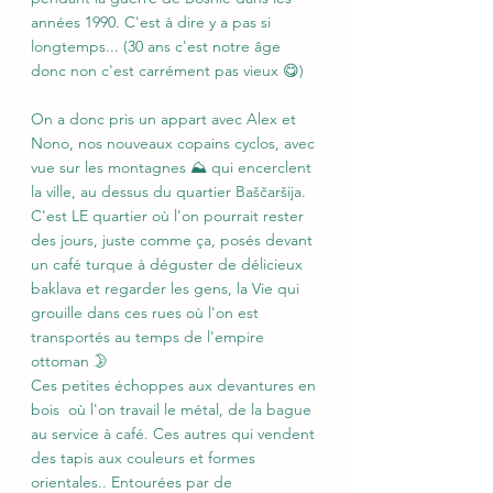
années 1990. C'est à dire y a pas si 
longtemps... (30 ans c'est notre âge 
donc non c'est carrément pas vieux 😋)
On a donc pris un appart avec Alex et 
Nono, nos nouveaux copains cyclos, avec 
vue sur les montagnes ⛰️ qui encerclent 
la ville, au dessus du quartier Baščaršija. 
C'est LE quartier où l'on pourrait rester 
des jours, juste comme ça, posés devant 
un café turque à déguster de délicieux 
baklava et regarder les gens, la Vie qui 
grouille dans ces rues où l'on est 
transportés au temps de l'empire 
ottoman 🌛
Ces petites échoppes aux devantures en 
bois  où l'on travail le métal, de la bague 
au service à café. Ces autres qui vendent 
des tapis aux couleurs et formes 
orientales.. Entourées par de 