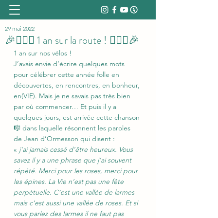
29 mai 2022
🎉🚴🏼‍♂️ 1 an sur la route ! 🚴🏼‍♂️🎉
1 an sur nos vélos !
J’avais envie d’écrire quelques mots 
pour célébrer cette année folle en 
découvertes, en rencontres, en bonheur, 
en(VIE). Mais je ne savais pas très bien 
par où commencer… Et puis il y a 
quelques jours, est arrivée cette chanson 
🎼 dans laquelle résonnent les paroles 
de Jean d’Ormesson qui disent : 
« 
j'ai jamais cessé d’être heureux. Vous 
savez il y a une phrase que j’ai souvent 
répété. Merci pour les roses, merci pour 
les épines. La Vie n’est pas une fête 
perpétuelle. C’est une vallée de larmes 
mais c’est aussi une vallée de roses. Et si 
vous parlez des larmes il ne faut pas 