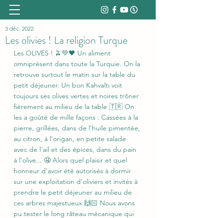
3 déc. 2022
Les olivies ! La religion Turque
Les OLIVES ! 🫒💚🖤 Un aliment 
omniprésent dans toute la Turquie. On la 
retrouve surtout le matin sur la table du 
petit déjeuner. Un bon Kahvaltı voit 
toujours ses olives vertes et noires trôner 
fièrement au milieu de la table 🇹🇷 On 
les a goûté de mille façons : Cassées à la 
pierre, grillées, dans de l'huile pimentée, 
au citron, à l'origan, en petite salade 
avec de l'ail et des épices, dans du pain 
à l'olive... 🤤 Alors quel plaisir et quel 
honneur d'avoir été autorisés à dormir 
sur une exploitation d'oliviers et invités à 
prendre le petit déjeuner au milieu de 
ces arbres majestueux 🙌🏻 Nous avons 
pu tester le long râteau mécanique qui 